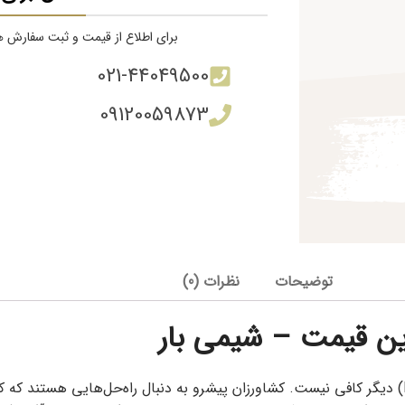
برای اطلاع از قیمت و ثبت سفارش هم
021-44049500
09120059873
توضیحات
نظرات (0)
ین قیمت – شیمی بار
در کشاورزی مدرن و پایدار، تمرکز صرف بر تامین عناصر ماکرو (NPK) دیگر کافی نیست. کشاورزان پیشرو به دنبا