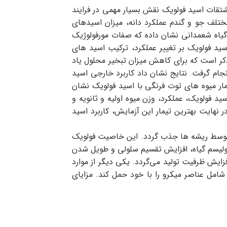
تقات اسید فولویک نقش بسیار مهمی در فرایند
ختلف جو و گندم عملکرد دانه، میزان اسیدهاي
 گیاه شعمدانی نشان داده که صفات مورفولوژیک
ید فولویک بر تغییر عملکرد، ترکیب اسید های
 ذکر است که براي کاهش میزان تبخیر محلول یاد
ام گرفت. نتایج نشان داد کاربرد خارجی اسید
مار میوه های توت فرنگی با اسید فولویک نشان
 فولويک، عملکرد، وزن ميوه اوليه و ثانويه و
ر نهايت بهترين تيمار اين آزمايش، کاربرد اسيد
 توسط ریشه ها جذب گردد. این خاصیت فولویک
لیسم گیاه، افزایش تقسیم سلولی و طویل شدن
زایش ظرفیت تولید می‌گردد. یکی دیگر از موارد
ربرد آن در کشت های هیدروپونیک و بدون خاک است. یک مولکول فولویک اسید قادر است به تنهایی 70 عنصر شامل عناصر میکرو را با خود حمل کند. مزایای