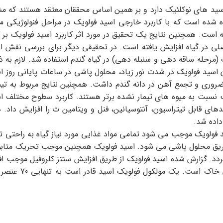
سید های نوکلئیک دارد و بر همین اساس محققان معتقد هستند که مش
ه شده است که با کاربرد خارجی اسید فولویک در مراحل فنولوژیکی م
ه است. همچنین نتایج یک تحقیق در مورد اثر کاربرد اسید فولویک بر
لی در گیاه افزایش یافته است. در تحقیقی دیگر برای بررسی نقش اس
یک (مرحله ساقه دهی و سنبله دهی) در گیاه گندم استفاده شد. لازم به
سید فولویک در شدت نور زیاد، محلول پاشی در ساعات پایانی روز انج
ه ضروري و تجمع آهن در دانه گندم داشت. همچنین نتایج مربوط به تی
 نسبت به ميوه هاي تيمار نشده برتر هستند. کاربرد سطوح مختلف اسيد
هاي قابل تيتراسيون، آنتوسيانين، فنل و ويتامين ث را افزايش داد. د
 فولویک موجب می شود تمامی مواد غذایی مورد نیاز گیاه به راحتی
طریق محلول پاشی می شود. اسید فولویک همچنین موجب تحریک متابو
‌گردد. گزارش شده اسید فولویک از طریق افزایش سنتز کلروفیل موجب اف
مصرف اسید فولویک کا