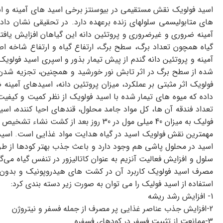
اسید فولویک نقش مستقیمی در بیوسنتز برخی اسید های آمینه و ا
های متابولیسمی سلولهاي زنده برعهده دارد. در تحقیقی نشان داد
آمینه ضروري و غیرضروري و پروتئین دانه این گیاهان افزایش یافت
گیاه همچون تعداد برگ، سطح برگ، ارتفاع گیاه و ارتفاع شاخه اص
آمینه و پروتئین دانه گندم از پیش تیمار بذور و اسپری اسید فولو
شده از سطح برگ در اثر تابش نور خورشید و همچنین، تجزیه شدن ا
فولویک اثر مثبتی بر عملکرد، میزان پروتئین دانه، اسیدهاي آمین
داده که ميوه هاي تيمار شده با اسيد فولويک از نظر کميت و کيفيت
تعداد فندقه آن ها، کل مواد جامد محلول، قندهاي احيا کننده، اسيد
فوليک به ميزان 40 ميلي مول در 30 روز بعد از کشت نشاء تشخيص داده شد.
مهمترین نقش فولویک اسید در گیاه هدایت مواد غذایی است. اسید
اسید در محلول پاشی هم وجود دارد و باعث جذب بهتر کودها از 
سلول و افزایش فعالیت آنزیم به عنوان کاتالیزور در تنفس گیاه می
استفاده از اسید فولیک را می توان به صورت زیر دسته بندی کرد:
1- افزایش رشد ریشه
2-افزایش جذب عناصر غذایی پر مصرف از جمله فسفر و نیتروژن
3-ممانعت از تثبیت فسفر در کودهای فسفره