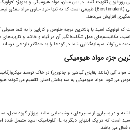
وزافزون تقویت کنند. در این میان، مواد هیومیکی و به‌ویژه “فولویک ا
آلی خاک، نقشی انقلابی ایفا می‌کند. فولویک اسید یک محرک زیستی (Biostimulant) طبیعی است که
مگیری افزایش می‌دهد.
که فولویک اسید با بالاترین درجه خلوص و کارایی را به شما معرفی کن
سید، مکانیسم‌های عمل شگفت‌انگیز آن در گیاه و خاک، و کاربردهای ع
شمند می‌تواند سرمایه‌گذاری شما در کودها را به حداکثر بازدهی برساند.
رین جزء مواد هیومیکی
اد آلی (مانند بقایای گیاهی و جانوری) در خاک توسط میکروارگانیسم‌ه
هوموس می‌شود. مواد هیومیکی به سه بخش اصلی تقسیم می‌شوند: هیومی
شته و در بسیاری از مسیرهای بیوشیمیایی مانند بیوژنز گروه متیل، س
کند. از لحاظ ساختار شیمیایی اسید فولویک شامل p-آمینوبنزویک اسید ا
 فعال می باشد.