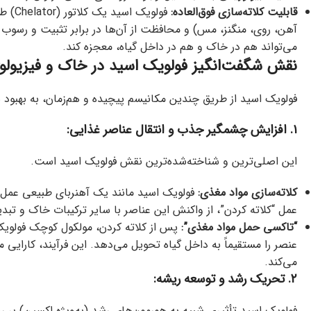
قابلیت کلاته‌سازی فوق‌العاده:
فولو
آهن، روی، منگنز، مس) و محافظت از آن‌ها در برابر تثبیت و رسو
می‌تواند هم در خاک و هم در داخل گیاه، معجزه کند.
نقش شگفت‌انگیز فولویک اسید در خاک و فیزیولوژ
فولویک اسید از طریق چندین مکانیسم پیچیده و هم‌زمان، به بهبود
۱. افزایش چشمگیر جذب و انتقال عناصر غذایی:
این اصلی‌ترین و شناخته‌شده‌ترین نقش فولویک اسید است.
کلاته‌سازی مواد مغذی:
فولویک اسید مانند یک آهنربای طبیعی عمل می
عمل “کلاته کردن”، از واکنش این عناصر با سایر ترکیبات خاک و تبد
“تاکسی حمل مواد مغذی”:
پس از کلاته کردن، مولکول کوچک فولویک
عنصر را مستقیماً به داخل گیاه تحویل می‌دهد. این فرآیند، کارای
می‌کند.
۲. تحریک رشد و توسعه ریشه:
فولویک اسید تأثیری شبیه به هورمون‌های رشد (به‌ویژه اکسین) بر 